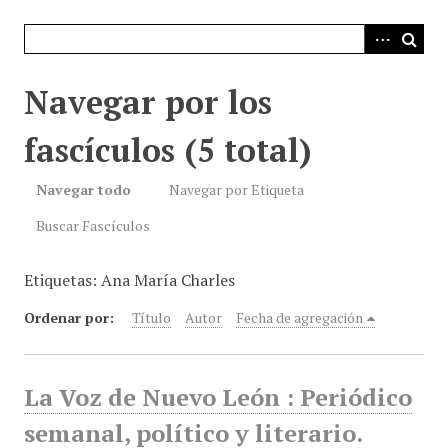
i
n
c
i
Navegar por los
p
a
fascículos (5 total)
l
Navegar todo
Navegar por Etiqueta
Buscar Fascículos
Etiquetas: Ana María Charles
Ordenar por:
Título
Autor
Fecha de agregación
La Voz de Nuevo León : Periódico
semanal, político y literario.