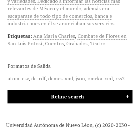
y variedades. Dedicado a informar las noticias más
relevantes de México y el mundo, además era
escaparate de todo tipo de comercios, banca e
industria pues en él se anunciaban sus servicios.
Etiquetas:
Ana María Charles
,
Combate de Flores en
San Luis Potosí
,
Cuentos
,
Grabados
,
Teatro
Formatos de Salida
atom
,
csv
,
dc-rdf
,
dcmes-xml
,
json
,
omeka-xml
,
rss2
Refine search
Universidad Autónoma de Nuevo Léon, (c) 2020-2030 -