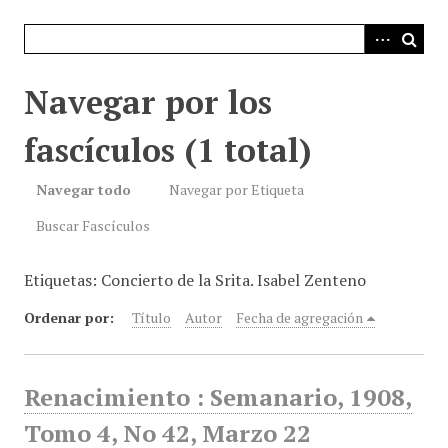
i
n
c
i
Navegar por los
p
a
fascículos (1 total)
l
Navegar todo
Navegar por Etiqueta
Buscar Fascículos
Etiquetas: Concierto de la Srita. Isabel Zenteno
Ordenar por:
Título
Autor
Fecha de agregación
Renacimiento : Semanario, 1908,
Tomo 4, No 42, Marzo 22