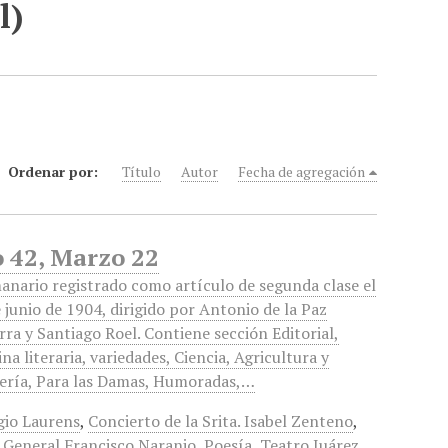
l)
Ordenar por:
Título
Autor
Fecha de agregación
 42, Marzo 22
anario registrado como artículo de segunda clase el
 junio de 1904, dirigido por Antonio de la Paz
rra y Santiago Roel. Contiene sección Editorial,
na literaria, variedades, Ciencia, Agricultura y
ería, Para las Damas, Humoradas,…
gio Laurens
,
Concierto de la Srita. Isabel Zenteno
,
,
General Francisco Naranjo
,
Poesía
,
Teatro Juárez