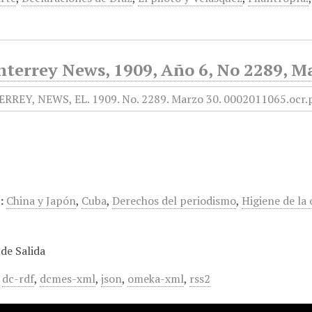
nterrey News, 1909, Año 6, No 2289, M
:
China y Japón
,
Cuba
,
Derechos del periodismo
,
Higiene de la
de Salida
,
dc-rdf
,
dcmes-xml
,
json
,
omeka-xml
,
rss2