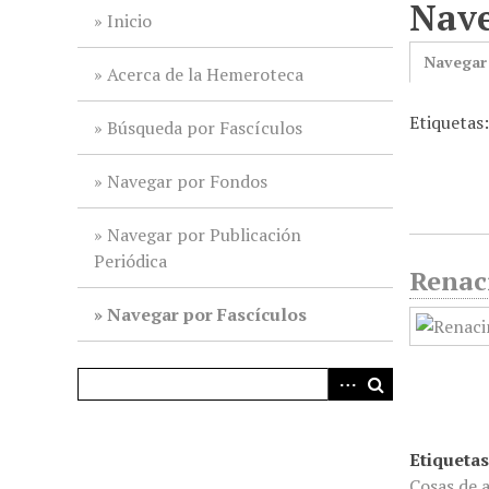
Nave
i
Inicio
n
Navegar
c
Acerca de la Hemeroteca
i
Etiquetas
p
Búsqueda por Fascículos
a
l
Navegar por Fondos
Navegar por Publicación
Periódica
Renac
Navegar por Fascículos
Etiquetas
Cosas de 