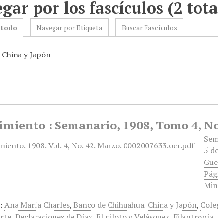
gar por los fascículos (2 tota
 todo
Navegar por Etiqueta
Buscar Fascículos
: China y Japón
imiento : Semanario, 1908, Tomo 4, No
Sem
5 de
Gue
Pági
Min
:
Ana María Charles
,
Banco de Chihuahua
,
China y Japón
,
Cole
arte
,
Declaraciones de Díaz
,
El piloto y Velásquez
,
Filantropía.