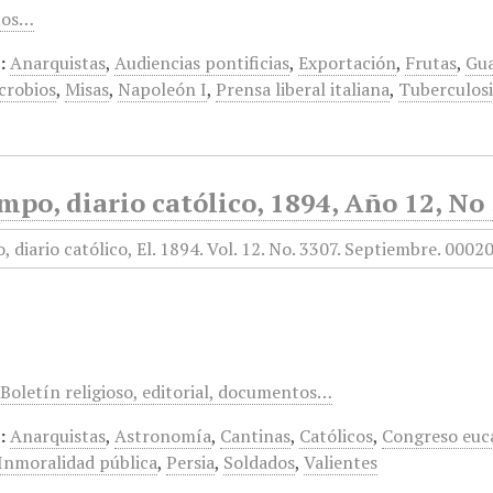
tos…
:
Anarquistas
,
Audiencias pontificias
,
Exportación
,
Frutas
,
Gu
crobios
,
Misas
,
Napoleón I
,
Prensa liberal italiana
,
Tuberculosi
mpo, diario católico, 1894, Año 12, No
 Boletín religioso, editorial, documentos…
:
Anarquistas
,
Astronomía
,
Cantinas
,
Católicos
,
Congreso euca
Inmoralidad pública
,
Persia
,
Soldados
,
Valientes