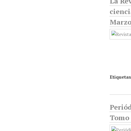
La Rev
cienci
Marzo
Etiquetas
Perió
Tomo 