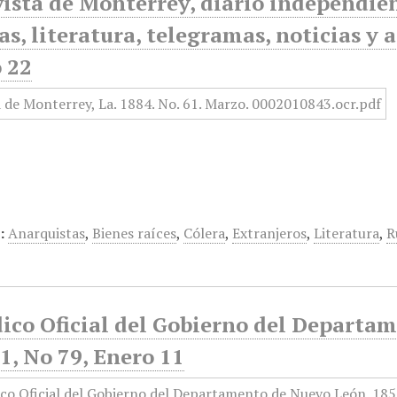
ista de Monterrey, diario independiente
as, literatura, telegramas, noticias y 
 22
:
Anarquistas
,
Bienes raíces
,
Cólera
,
Extranjeros
,
Literatura
,
R
dico Oficial del Gobierno del Departa
1, No 79, Enero 11