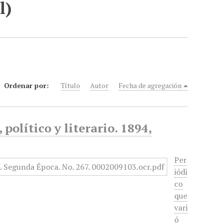
l)
Ordenar por:
Título
Autor
Fecha de agregación
político y literario. 1894,
Per
iódi
co
que
vari
ó