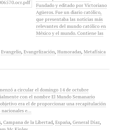
Fundado y editado por Victoriano
Agüeros. Fue un diario católico,
que presentaba las noticias más
relevantes del mundo católico en
México y el mundo. Contiene las
,
Evangelio
,
Evangelización
,
Humoradas
,
Metafísica
menzó a circular el domingo 14 de octubre
icialmente con el nombre El Mundo Semanario
 objetivo era el de proporcionar una recapitulación
s nacionales e…
s
,
Campana de la Libertad
,
España
,
General Díaz
,
iam Mc Kinley