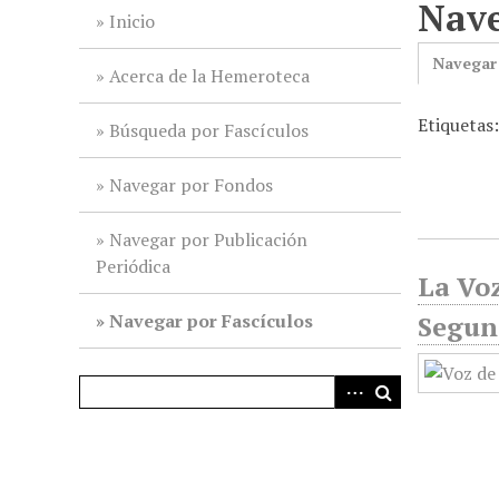
Nave
i
Inicio
n
Navegar
c
Acerca de la Hemeroteca
i
Etiquetas
p
Búsqueda por Fascículos
a
l
Navegar por Fondos
Navegar por Publicación
Periódica
La Voz
Navegar por Fascículos
Segund