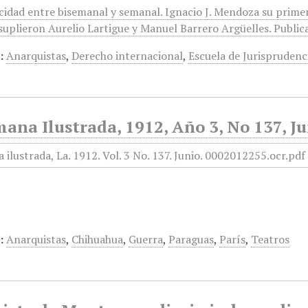
icidad entre bisemanal y semanal. Ignacio J. Mendoza su prime
suplieron Aurelio Lartigue y Manuel Barrero Argüelles. Publica
:
Anarquistas
,
Derecho internacional
,
Escuela de Jurisprudenc
ana Ilustrada, 1912, Año 3, No 137, J
:
Anarquistas
,
Chihuahua
,
Guerra
,
Paraguas
,
París
,
Teatros