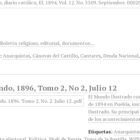
 Boletín religioso, editorial, documentos…
:
Anarquistas
,
Cánovas del Castillo
,
Cantares
,
Deuda Nacional
do, 1896, Tomo 2, No 2, Julio 12
El Mundo Ilustrado co
de 1894 en Puebla, in
Ilustrado. Su principal
de los acontecimiento
Etiquetas:
Anarquista
o electoral
,
Política
,
Shah de Persia
,
Toma de la Bastilla
,
Will