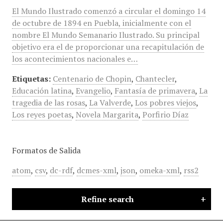
El Mundo Ilustrado comenzó a circular el domingo 14
de octubre de 1894 en Puebla, inicialmente con el
nombre El Mundo Semanario Ilustrado. Su principal
objetivo era el de proporcionar una recapitulación de
los acontecimientos nacionales e…
Etiquetas:
Centenario de Chopin
,
Chantecler
,
Educación latina
,
Evangelio
,
Fantasía de primavera
,
La
tragedia de las rosas
,
La Valverde
,
Los pobres viejos
,
Los reyes poetas
,
Novela Margarita
,
Porfirio Díaz
Formatos de Salida
atom
,
csv
,
dc-rdf
,
dcmes-xml
,
json
,
omeka-xml
,
rss2
Refine search