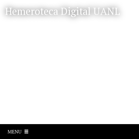
S
Hemeroteca Digital UANL
a
l
t
a
r
a
l
c
o
n
t
e
n
i
d
o
p
MENU
r