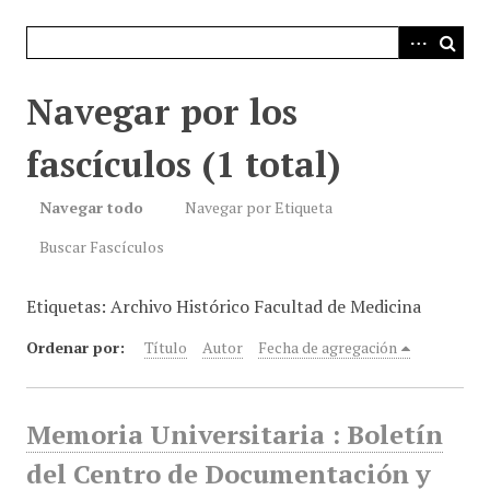
i
n
c
i
Navegar por los
p
a
fascículos (1 total)
l
Navegar todo
Navegar por Etiqueta
Buscar Fascículos
Etiquetas: Archivo Histórico Facultad de Medicina
Ordenar por:
Título
Autor
Fecha de agregación
Memoria Universitaria : Boletín
del Centro de Documentación y