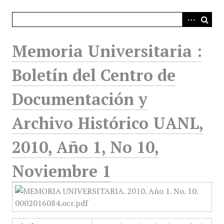
i
n
c
i
Memoria Universitaria :
p
a
Boletín del Centro de
l
Documentación y
Archivo Histórico UANL,
2010, Año 1, No 10,
Noviembre 1