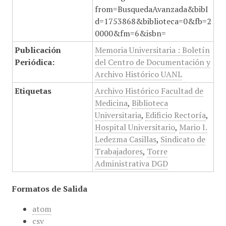
from=BusquedaAvanzada&bibI
d=1753868&biblioteca=0&fb=2
0000&fm=6&isbn=
Publicación
Memoria Universitaria : Boletín
Periódica:
del Centro de Documentación y
Archivo Histórico UANL
Etiquetas
Archivo Histórico Facultad de
Medicina
,
Biblioteca
Universitaria
,
Edificio Rectoría
,
Hospital Universitario
,
Mario I.
Ledezma Casillas
,
Sindicato de
Trabajadores
,
Torre
Administrativa DGD
Formatos de Salida
atom
csv