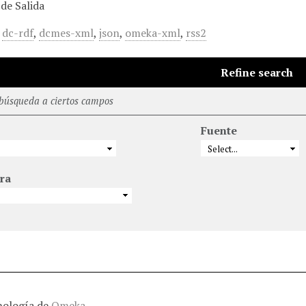
de Salida
,
dc-rdf
,
dcmes-xml
,
json
,
omeka-xml
,
rss2
Refine search
 búsqueda a ciertos campos
Fuente
ra
nología de
Omeka
.