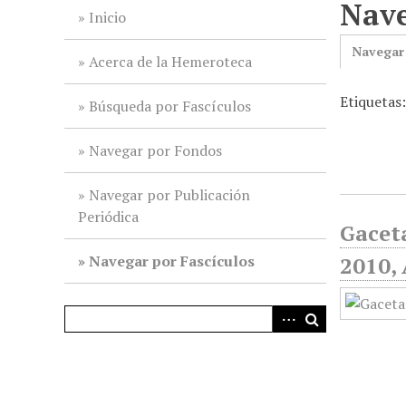
Nave
i
Inicio
n
Navegar
c
Acerca de la Hemeroteca
i
Etiquetas
p
Búsqueda por Fascículos
a
l
Navegar por Fondos
Navegar por Publicación
Periódica
Gaceta
Navegar por Fascículos
2010, 