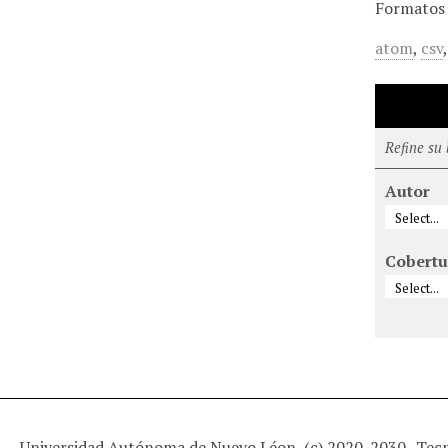
Formatos 
atom
,
csv
Refine su
Autor
Cobertu
Universidad Autónoma de Nuevo Léon, (c) 2020-2030 -
Tec