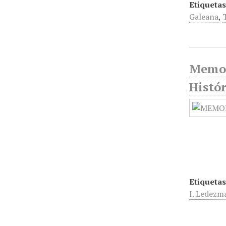
Etiquetas
Galeana
,
Memor
Histó
Etiquetas
I. Ledezma