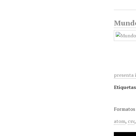
Mundo 
presenta 
Etiquetas
Formatos 
atom
,
csv