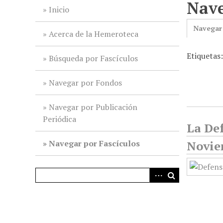
Nave
i
Inicio
n
Navegar
c
Acerca de la Hemeroteca
i
Etiquetas
p
Búsqueda por Fascículos
a
l
Navegar por Fondos
Navegar por Publicación
Periódica
La Def
Navegar por Fascículos
Novie