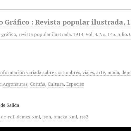
Gráfico : Revista popular ilustrada, 1
información variada sobre costumbres, viajes, arte, moda, depo
:
Argonautas
,
Coruña
,
Cultura
,
Especies
de Salida
,
dc-rdf
,
dcmes-xml
,
json
,
omeka-xml
,
rss2