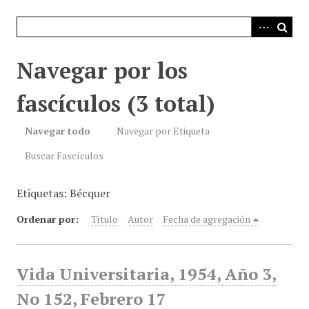
i
n
c
i
Navegar por los
p
a
fascículos (3 total)
l
Navegar todo
Navegar por Etiqueta
Buscar Fascículos
Etiquetas: Bécquer
Ordenar por:
Título
Autor
Fecha de agregación
Vida Universitaria, 1954, Año 3,
No 152, Febrero 17