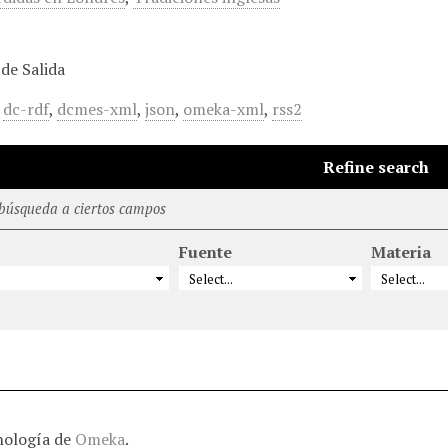
de Salida
,
dc-rdf
,
dcmes-xml
,
json
,
omeka-xml
,
rss2
Refine search
 búsqueda a ciertos campos
Fuente
Materia
nología de
Omeka
.