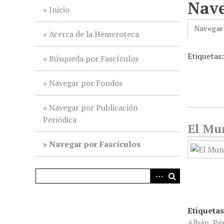
Nave
i
Inicio
n
Navegar
c
Acerca de la Hemeroteca
i
Etiquetas:
p
Búsqueda por Fascículos
a
l
Navegar por Fondos
Navegar por Publicación
Periódica
El Mun
Navegar por Fascículos
Etiquetas
Albán
,
Pé