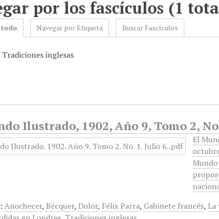
gar por los fascículos (1 tota
 todo
Navegar por Etiqueta
Buscar Fascículos
 Tradiciones inglesas
do Ilustrado, 1902, Año 9, Tomo 2, No 
El Mund
octubre
Mundo S
proporc
nacion
:
Anochecer
,
Bécquer
,
Dolor
,
Félix Parra
,
Gabinete francés
,
La 
rdidas en Londres
,
Tradiciones inglesas