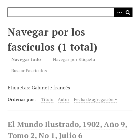
i
n
c
i
Navegar por los
p
a
fascículos (1 total)
l
Navegar todo
Navegar por Etiqueta
Buscar Fascículos
Etiquetas: Gabinete francés
Ordenar por:
Título
Autor
Fecha de agregación
El Mundo Ilustrado, 1902, Año 9,
Tomo 2, No 1, Julio 6