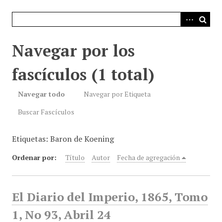
i
n
c
i
Navegar por los
p
a
fascículos (1 total)
l
Navegar todo
Navegar por Etiqueta
Buscar Fascículos
Etiquetas: Baron de Koening
Ordenar por:
Título
Autor
Fecha de agregación
El Diario del Imperio, 1865, Tomo
1, No 93, Abril 24