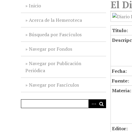
El D
i
Inicio
n
c
Acerca de la Hemeroteca
i
Título:
p
Búsqueda por Fascículos
Descripc
a
l
Navegar por Fondos
Navegar por Publicación
Periódica
Fecha:
Fuente:
Navegar por Fascículos
Materia:
Editor: