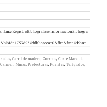
anl.mx/RegistroBibliografico/InformacionBibliogra
a&bibId=1753893&biblioteca=0&fb=&fm=&isbn=
lzadas
,
Carril de madera
,
Correos
,
Corte Marcial
,
l Carmen
,
Minas
,
Prefecturas
,
Puentes
,
Telégrafos
,