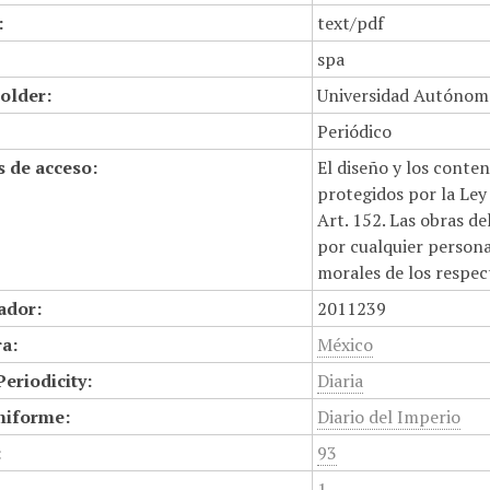
:
text/pdf
spa
older:
Universidad Autónom
Periódico
 de acceso:
El diseño y los conte
protegidos por la Ley 
Art. 152. Las obras d
por cualquier persona,
morales de los respec
cador:
2011239
a:
México
Periodicity:
Diaria
niforme:
Diario del Imperio
:
93
1