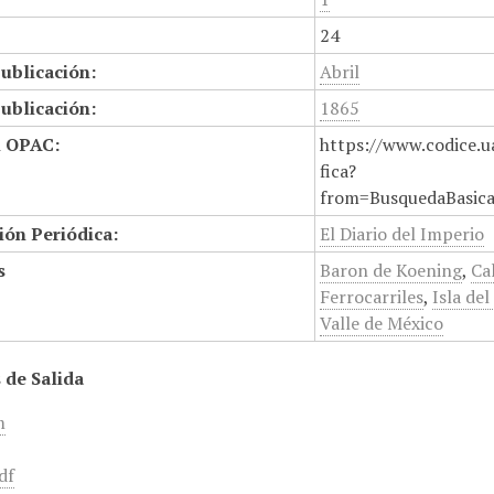
24
ublicación:
Abril
ublicación:
1865
n OPAC:
https://www.codice.u
fica?
from=BusquedaBasic
ión Periódica:
El Diario del Imperio
s
Baron de Koening
,
Ca
Ferrocarriles
,
Isla de
Valle de México
 de Salida
m
df