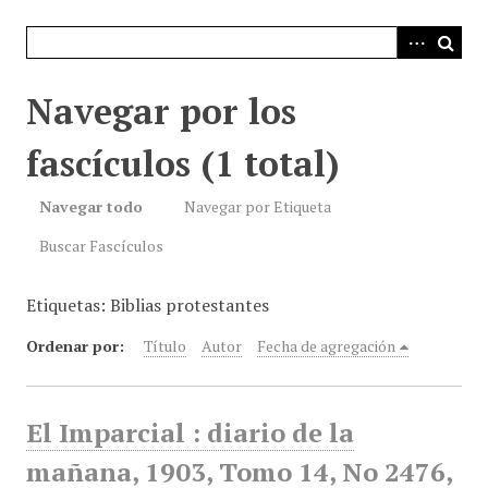
i
n
c
i
Navegar por los
p
a
fascículos (1 total)
l
Navegar todo
Navegar por Etiqueta
Buscar Fascículos
Etiquetas: Biblias protestantes
Ordenar por:
Título
Autor
Fecha de agregación
El Imparcial : diario de la
mañana, 1903, Tomo 14, No 2476,