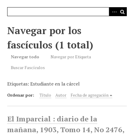
i
n
c
i
Navegar por los
p
a
fascículos (1 total)
l
Navegar todo
Navegar por Etiqueta
Buscar Fascículos
Etiquetas: Estudiante en la cárcel
Ordenar por:
Título
Autor
Fecha de agregación
El Imparcial : diario de la
mañana, 1903, Tomo 14, No 2476,