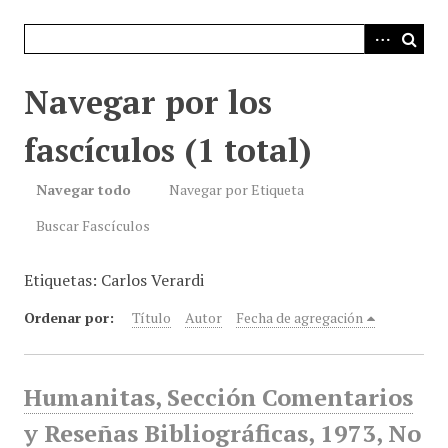
i
n
c
i
Navegar por los
p
a
fascículos (1 total)
l
Navegar todo
Navegar por Etiqueta
Buscar Fascículos
Etiquetas: Carlos Verardi
Ordenar por:
Título
Autor
Fecha de agregación
Humanitas, Sección Comentarios
y Reseñas Bibliográficas, 1973, No