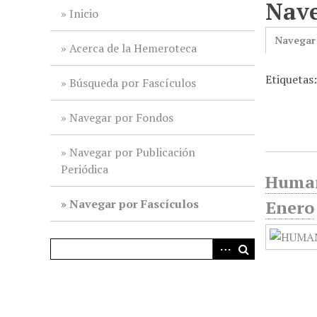
Nave
i
Inicio
n
Navegar
c
Acerca de la Hemeroteca
i
Etiquetas
p
Búsqueda por Fascículos
a
l
Navegar por Fondos
Navegar por Publicación
Periódica
Humani
Navegar por Fascículos
Enero