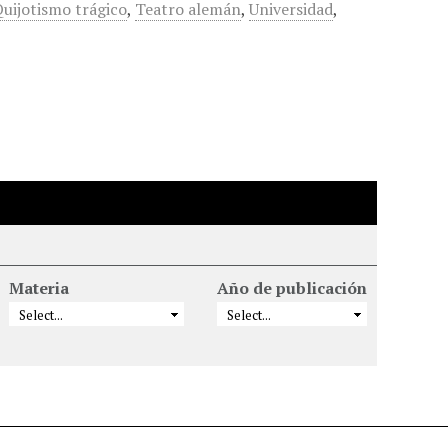
uijotismo trágico
,
Teatro alemán
,
Universidad
,
Materia
Año de publicación