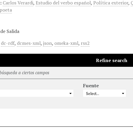
:
Carlos Verardi
,
Estudio del verbo español
,
Política exterior
,
Q
 poeta
de Salida
,
dc-rdf
,
dcmes-xml
,
json
,
omeka-xml
,
rss2
Refine search
 búsqueda a ciertos campos
Fuente