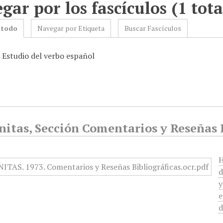
gar por los fascículos (1 tota
 todo
Navegar por Etiqueta
Buscar Fascículos
: Estudio del verbo español
tas, Sección Comentarios y Reseñas Bi
H
d
y
e
d