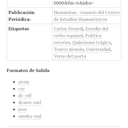
0000&fm=6&isbn=
Publicación
Humánitas : Anuario del Centro
Periódica:
de Estudios Humanísticos
Etiquetas
Carlos Verardi
,
Estudio del
verbo español
,
Política
exterior
,
Quijotismo trágico
,
Teatro alemán
,
Universidad
,
Verso del poeta
Formatos de Salida
atom
csv
dc-rdf
dcmes-xml
json
omeka-xml