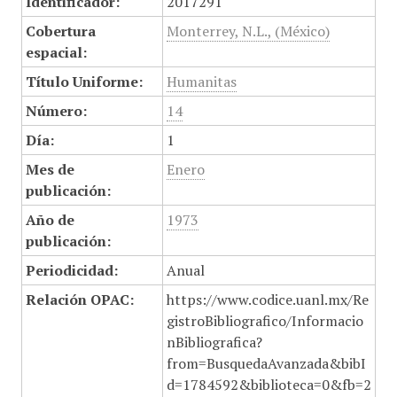
Identificador:
2017291
Cobertura
Monterrey, N.L., (México)
espacial:
Título Uniforme:
Humanitas
Número:
14
Día:
1
Mes de
Enero
publicación:
Año de
1973
publicación:
Periodicidad:
Anual
Relación OPAC:
https://www.codice.uanl.mx/Re
gistroBibliografico/Informacio
nBibliografica?
from=BusquedaAvanzada&bibI
d=1784592&biblioteca=0&fb=2