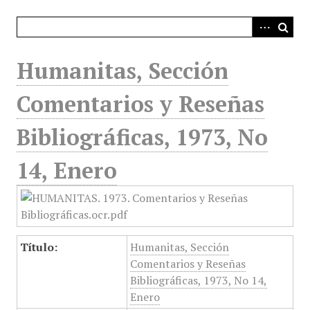
i
n
c
i
Humanitas, Sección
p
a
Comentarios y Reseñas
l
Bibliográficas, 1973, No
14, Enero
Título:
Humanitas, Sección
Comentarios y Reseñas
Bibliográficas, 1973, No 14,
Enero