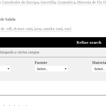
:
Catedrales de Europa
,
Gacetilla
,
Gramática
,
Historia de Pio I
de Salida
,
dc-rdf
,
dcmes-xml
,
json
,
omeka-xml
,
rss2
Refine search
 búsqueda a ciertos campos
Fuente
Materi