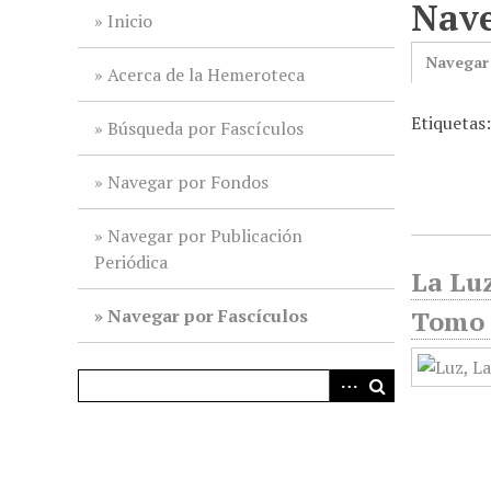
Nave
i
Inicio
n
Navegar
c
Acerca de la Hemeroteca
i
Etiquetas
p
Búsqueda por Fascículos
a
l
Navegar por Fondos
Navegar por Publicación
Periódica
La Luz
Navegar por Fascículos
Tomo 