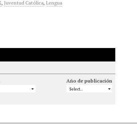
X
,
Juventud Católica
,
Lengua
a
Año de publicación