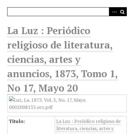
i
n
c
i
La Luz : Periódico
p
a
religioso de literatura,
l
ciencias, artes y
anuncios, 1873, Tomo 1,
No 17, Mayo 20
Título:
La Luz : Periódico religioso de
literatura, ciencias, artes y