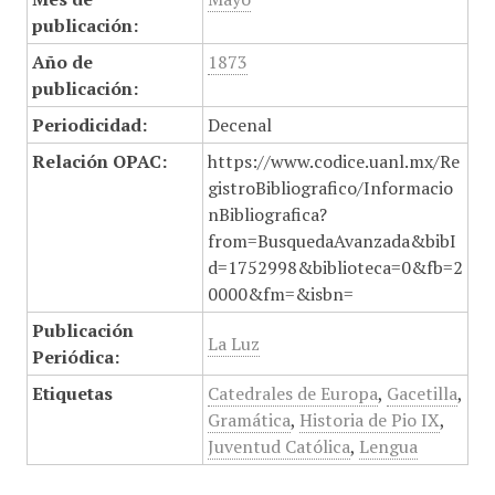
publicación:
Año de
1873
publicación:
Periodicidad:
Decenal
Relación OPAC:
https://www.codice.uanl.mx/Re
gistroBibliografico/Informacio
nBibliografica?
from=BusquedaAvanzada&bibI
d=1752998&biblioteca=0&fb=2
0000&fm=&isbn=
Publicación
La Luz
Periódica:
Etiquetas
Catedrales de Europa
,
Gacetilla
,
Gramática
,
Historia de Pio IX
,
Juventud Católica
,
Lengua