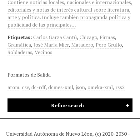
Contiene noticias locales, nacionales e internacionales,
editoriales y notas de interés cultural sobre literatura,
arte y política. Incluye también propaganda política y
publicidad de las principales…
Etiquetas:
Carlos Garza Cantú
,
Chicago
,
Firmas
,
Gramática
,
José María Mier
,
Matadero
,
Pero Grullo
,
Soldaderas
,
Vecinos
Formatos de Salida
atom
,
csv
,
dc-rdf
,
dcmes-xml
,
json
,
omeka-xml
,
rss2
Refine search
Universidad Autónoma de Nuevo Léon, (c) 2020-2030 -