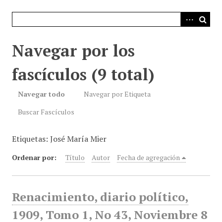
i
n
c
i
Navegar por los
p
a
fascículos (9 total)
l
Navegar todo
Navegar por Etiqueta
Buscar Fascículos
Etiquetas: José María Mier
Ordenar por:
Título
Autor
Fecha de agregación
Renacimiento, diario político,
1909, Tomo 1, No 43, Noviembre 8