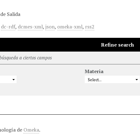
de Salida
,
dc-rdf
,
dcmes-xml
,
json
,
omeka-xml
,
rss2
Refine search
 búsqueda a ciertos campos
Materia
nología de
Omeka
.