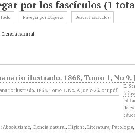
gar por los fascículos (1 tota
 todo
Navegar por Etiqueta
Buscar Fascículos
 Ciencia natural
anario ilustrado, 1868, Tomo 1, No 9, 
El Se
útile
edita
de ci
educa
:
Absolutismo
,
Ciencia natural
,
Higiene
,
Literatura
,
Patología