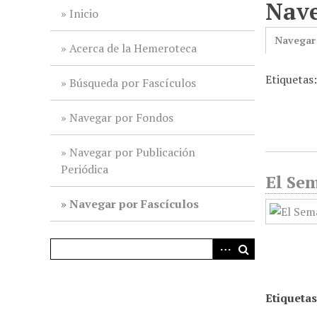
Nave
i
Inicio
n
Navegar
c
Acerca de la Hemeroteca
i
Etiquetas:
p
Búsqueda por Fascículos
a
l
Navegar por Fondos
Navegar por Publicación
Periódica
El Sem
Navegar por Fascículos
Etiquetas