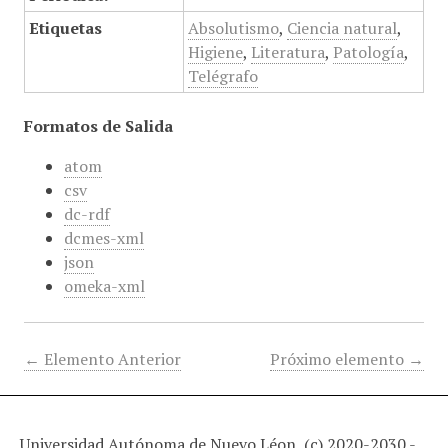
Etiquetas
Absolutismo
,
Ciencia natural
,
Higiene
,
Literatura
,
Patología
,
Telégrafo
Formatos de Salida
atom
csv
dc-rdf
dcmes-xml
json
omeka-xml
← Elemento Anterior
Próximo elemento →
Universidad Autónoma de Nuevo Léon, (c) 2020-2030 -