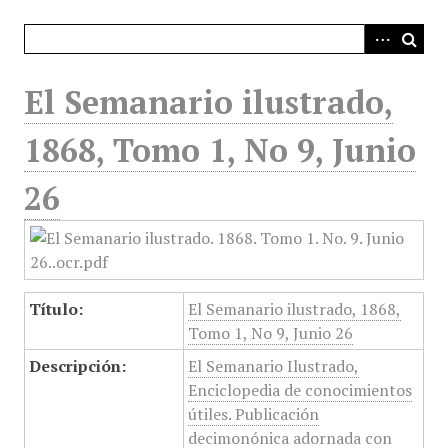
i
n
c
i
El Semanario ilustrado,
p
a
1868, Tomo 1, No 9, Junio
l
26
Título:
El Semanario ilustrado, 1868,
Tomo 1, No 9, Junio 26
Descripción:
El Semanario Ilustrado,
Enciclopedia de conocimientos
útiles. Publicación
decimonónica adornada con