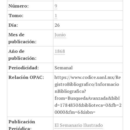
Número:
9
Tomo:
1
Día:
26
Mes de
Junio
publicación:
Año de
1868
publicación:
Periodicidad:
Semanal
Relación OPAC:
https://www.codice.uanl.mx/Re
gistroBibliografico/Informacio
nBibliografica?
from=BusquedaAvanzada&bibI
d=1784830&biblioteca=0&fb=2
0000&fm=6&isbn=
Publicación
El Semanario Ilustrado
Periódica: