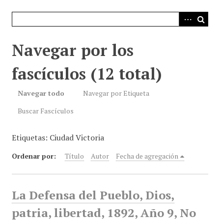
i
n
c
i
Navegar por los
p
a
fascículos (12 total)
l
Navegar todo
Navegar por Etiqueta
Buscar Fascículos
Etiquetas: Ciudad Victoria
Ordenar por:
Título
Autor
Fecha de agregación
La Defensa del Pueblo, Dios,
patria, libertad, 1892, Año 9, No