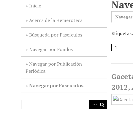
Nave
i
Inicio
n
Navegar
c
Acerca de la Hemeroteca
i
Etiquetas
p
Búsqueda por Fascículos
a
l
Navegar por Fondos
Navegar por Publicación
Periódica
Gaceta
Navegar por Fascículos
2012, 