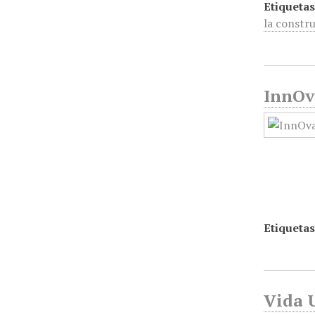
Etiquetas
la constr
InnOv
Etiquetas
Vida U