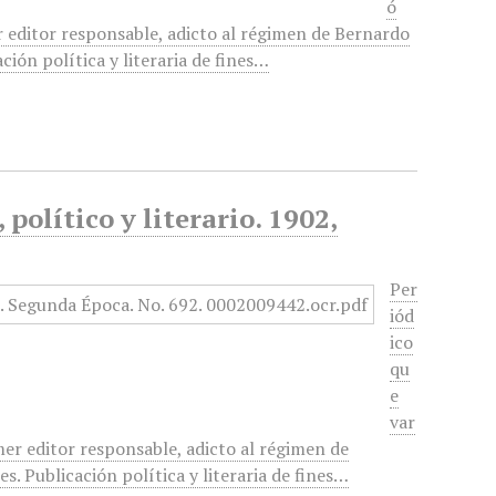
ó
r editor responsable, adicto al régimen de Bernardo
ción política y literaria de fines…
político y literario. 1902,
Per
iód
ico
qu
e
var
mer editor responsable, adicto al régimen de
. Publicación política y literaria de fines…