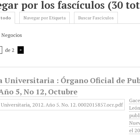
gar por los fascículos (30 tot
 todo
Navegar por Etiqueta
Buscar Fascículos
: Negocios
de 2
 Universitaria : Órgano Oficial de Pu
Año 5, No 12, Octubre
Gace
León
publ
Nuev
el 2