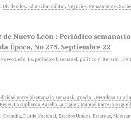
:
Dividendos
,
Educación militar
,
Negocios
,
Pensamiento
,
Socie
 de Nuevo León : Periódico semanario, 
da Época, No 275, Septiembre 22
odicidad entre bisemanal y semanal. Ignacio J. Mendoza su pri
eyes. Lo suplieron Aurelio Lartigue y Manuel Barrero Argüelles
:
Coahuila
,
Deuda Nacional
,
Estados Unidos
,
Estatuas
,
Mejoram