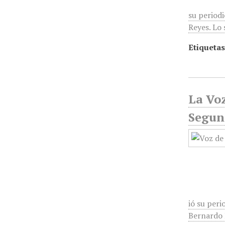
su period
Reyes. Lo 
Etiquetas
La Voz
Segun
ió su peri
Bernardo R