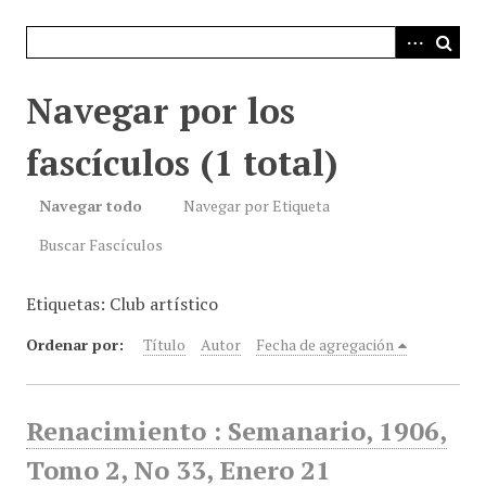
i
n
c
i
Navegar por los
p
a
fascículos (1 total)
l
Navegar todo
Navegar por Etiqueta
Buscar Fascículos
Etiquetas: Club artístico
Ordenar por:
Título
Autor
Fecha de agregación
Renacimiento : Semanario, 1906,
Tomo 2, No 33, Enero 21