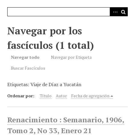
i
n
c
i
Navegar por los
p
a
fascículos (1 total)
l
Navegar todo
Navegar por Etiqueta
Buscar Fascículos
Etiquetas: Viaje de Díaz a Yucatán
Ordenar por:
Título
Autor
Fecha de agregación
Renacimiento : Semanario, 1906,
Tomo 2, No 33, Enero 21