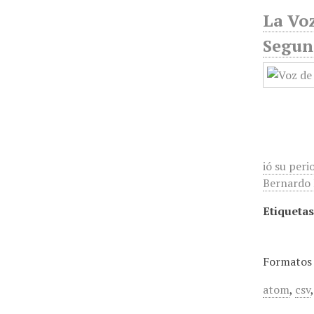
La Voz
Segund
ió su peri
Bernardo R
Etiquetas
Formatos 
atom
,
csv