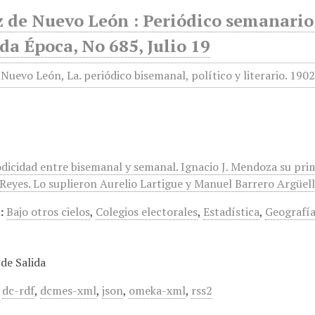
 de Nuevo León : Periódico semanario, 
a Época, No 685, Julio 19
odicidad entre bisemanal y semanal. Ignacio J. Mendoza su pri
eyes. Lo suplieron Aurelio Lartigue y Manuel Barrero Argüelles
:
Bajo otros cielos
,
Colegios electorales
,
Estadística
,
Geografí
de Salida
,
dc-rdf
,
dcmes-xml
,
json
,
omeka-xml
,
rss2