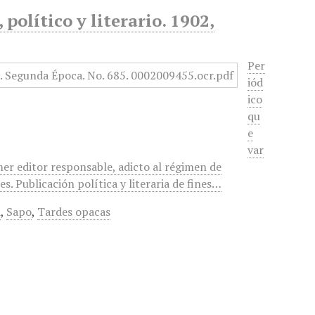
político y literario. 1902,
Per
iód
ico
qu
e
var
mer editor responsable, adicto al régimen de
. Publicación política y literaria de fines…
a
,
Sapo
,
Tardes opacas