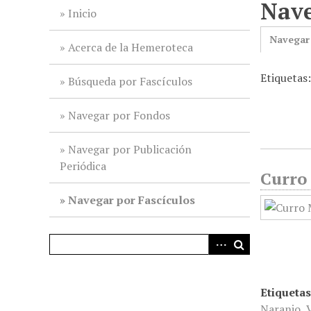
Nave
i
Inicio
n
Navegar
c
Acerca de la Hemeroteca
i
Etiquetas:
p
Búsqueda por Fascículos
a
l
Navegar por Fondos
Navegar por Publicación
Periódica
Curro 
Navegar por Fascículos
Etiquetas
Naranjo
,