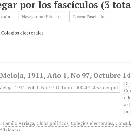
gar por los fascículos (3 tota
 todo
Navegar por Etiqueta
Buscar Fascículos
 Colegios electorales
Meloja, 1911, Año 1, No 97, Octubre 14
Dia
Con
edi
art
pub
:
Camilo Arriaga
,
Clubs políticos
,
Colegios electorales
,
Consul
Villaldama