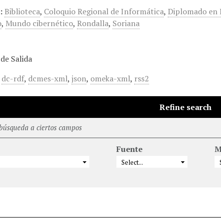
:
Biblioteca
,
Coloquio Regional de Informática
,
Diplomado en 
o
,
Mundo cibernético
,
Rondalla
,
Soriana
de Salida
,
dc-rdf
,
dcmes-xml
,
json
,
omeka-xml
,
rss2
Refine search
 búsqueda a ciertos campos
Fuente
M