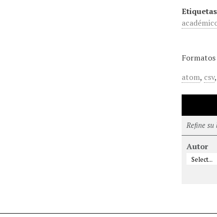
Etiquetas
académic
Formatos 
atom
,
csv
Refine su
Autor