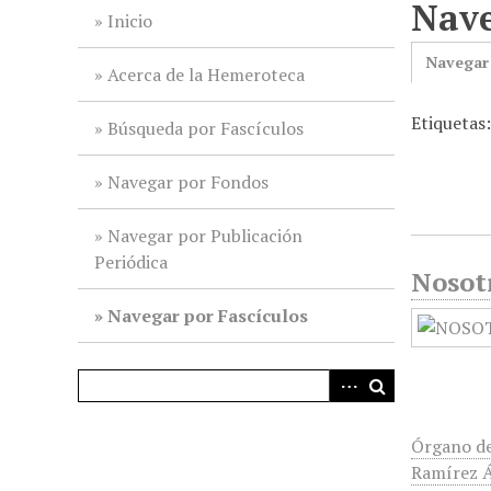
Nave
i
Inicio
n
Navegar
c
Acerca de la Hemeroteca
i
Etiquetas
p
Búsqueda por Fascículos
a
l
Navegar por Fondos
Navegar por Publicación
Periódica
Nosot
Navegar por Fascículos
Órgano de
Ramírez Áv