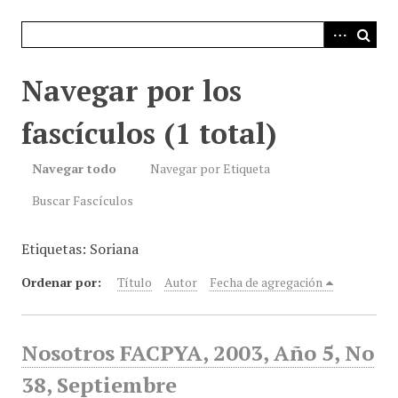
i
n
c
i
Navegar por los
p
a
fascículos (1 total)
l
Navegar todo
Navegar por Etiqueta
Buscar Fascículos
Etiquetas: Soriana
Ordenar por:
Título
Autor
Fecha de agregación
Nosotros FACPYA, 2003, Año 5, No
38, Septiembre