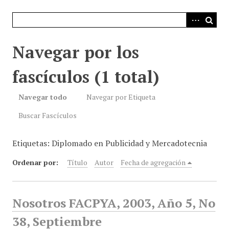
i
n
c
i
Navegar por los
p
a
fascículos (1 total)
l
Navegar todo
Navegar por Etiqueta
Buscar Fascículos
Etiquetas: Diplomado en Publicidad y Mercadotecnia
Ordenar por:
Título
Autor
Fecha de agregación
Nosotros FACPYA, 2003, Año 5, No
38, Septiembre