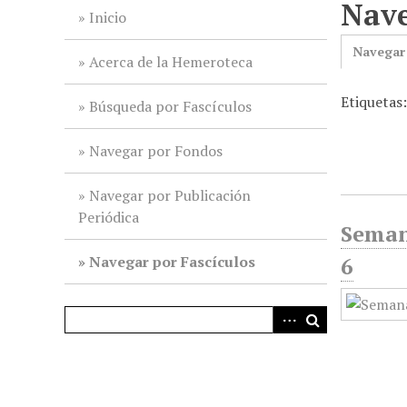
Nave
i
Inicio
n
Navegar
c
Acerca de la Hemeroteca
i
Etiqueta
p
Búsqueda por Fascículos
a
l
Navegar por Fondos
Navegar por Publicación
Periódica
Semana
Navegar por Fascículos
6