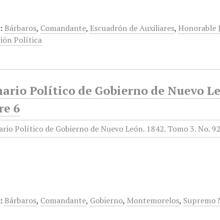
…
:
Bárbaros
,
Comandante
,
Escuadrón de Auxiliares
,
Honorable J
ión Política
ario Político de Gobierno de Nuevo Le
re 6
:
Bárbaros
,
Comandante
,
Gobierno
,
Montemorelos
,
Supremo M