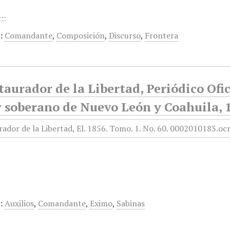
e…
:
Comandante
,
Composición
,
Discurso
,
Frontera
taurador de la Libertad, Periódico Ofi
y soberano de Nuevo León y Coahuila, 
:
Auxilios
,
Comandante
,
Eximo
,
Sabinas