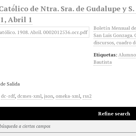
Cató́lico de Ntra. Sra. de Gudalupe y S
, Abril 1
Boletín Mensual de
San Luis Gonzaga. C
discursos, cuadro d
Etiquetas:
Alumno
Bautista
de Salida
,
dc-rdf
,
dcmes-xml
,
json
,
omeka-xml
,
rss2
Refine search
 búsqueda a ciertos campos