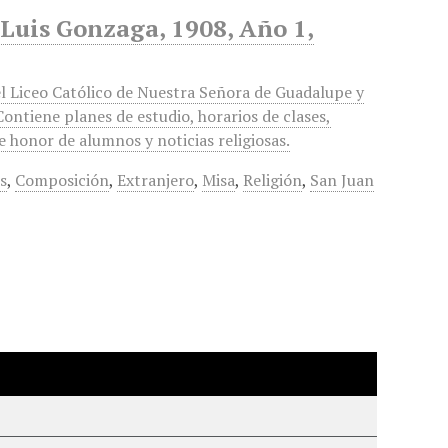
. Luis Gonzaga, 1908, Año 1,
l Liceo Católico de Nuestra Señora de Guadalupe y
ontiene planes de estudio, horarios de clases,
e honor de alumnos y noticias religiosas.
s
,
Composición
,
Extranjero
,
Misa
,
Religión
,
San Juan