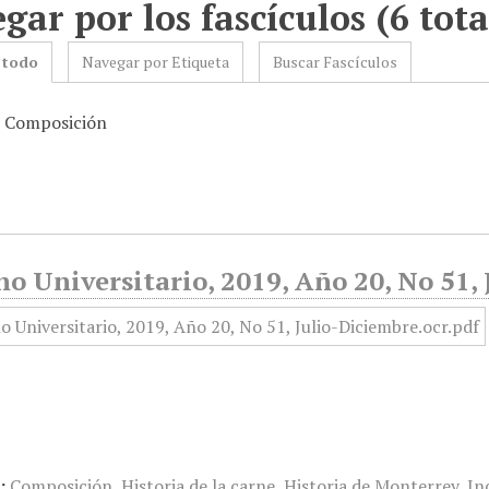
gar por los fascículos (6 tota
 todo
Navegar por Etiqueta
Buscar Fascículos
: Composición
o Universitario, 2019, Año 20, No 51,
:
Composición
,
Historia de la carne
,
Historia de Monterrey
,
In