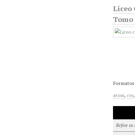
Liceo 
Tomo 1
Formatos 
atom
,
csv
Refine su