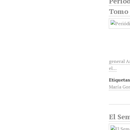
Perió
Tomo 1
general A
el…
Etiquetas
María Go
El Sem