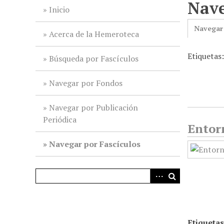
Nave
i
Inicio
n
Navegar
c
Acerca de la Hemeroteca
i
Etiquetas
p
Búsqueda por Fascículos
a
l
Navegar por Fondos
Navegar por Publicación
Periódica
Entorn
Navegar por Fascículos
Etiquetas