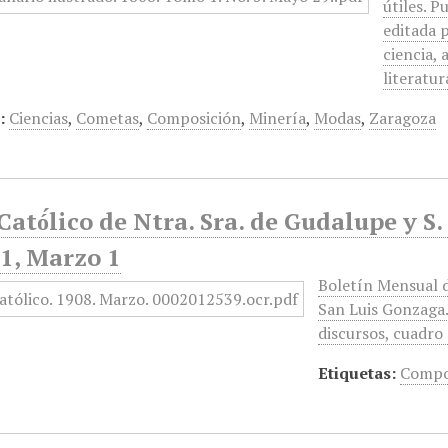
útiles. 
editada 
ciencia, 
literatu
:
Ciencias
,
Cometas
,
Composición
,
Minería
,
Modas
,
Zaragoza
Cató́lico de Ntra. Sra. de Gudalupe y S
1, Marzo 1
Boletín Mensual d
San Luis Gonzaga.
discursos, cuadro 
Etiquetas:
Compo