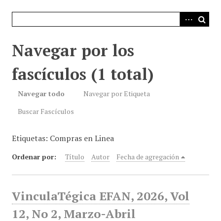
i
n
c
i
Navegar por los
p
a
fascículos (1 total)
l
Navegar todo
Navegar por Etiqueta
Buscar Fascículos
Etiquetas: Compras en Linea
Ordenar por:
Título
Autor
Fecha de agregación
VinculaTégica EFAN, 2026, Vol
12, No 2, Marzo-Abril