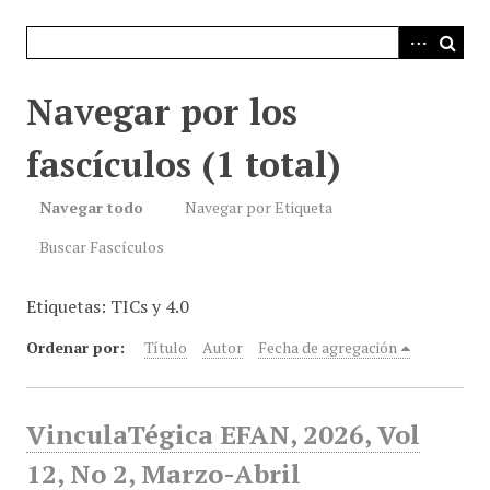
i
n
c
i
Navegar por los
p
a
fascículos (1 total)
l
Navegar todo
Navegar por Etiqueta
Buscar Fascículos
Etiquetas: TICs y 4.0
Ordenar por:
Título
Autor
Fecha de agregación
VinculaTégica EFAN, 2026, Vol
12, No 2, Marzo-Abril