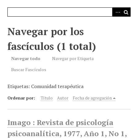
i
n
c
i
Navegar por los
p
a
fascículos (1 total)
l
Navegar todo
Navegar por Etiqueta
Buscar Fascículos
Etiquetas: Comunidad terapéutica
Ordenar por:
Título
Autor
Fecha de agregación
Imago : Revista de psicología
psicoanalítica, 1977, Año 1, No 1,