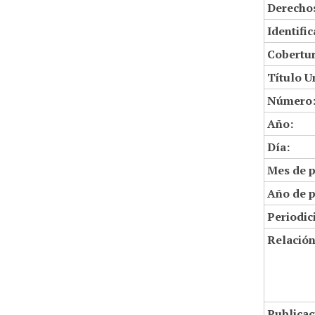
Derechos
Identifi
Cobertur
Título U
Número
Año:
Día:
Mes de p
Año de p
Periodic
Relació
Publicac