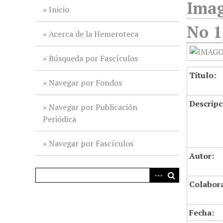
Imag
i
Inicio
n
No 1
c
Acerca de la Hemeroteca
i
p
Búsqueda por Fascículos
a
Título:
l
Navegar por Fondos
Descripc
Navegar por Publicación
Periódica
Navegar por Fascículos
Autor:
Colabor
Fecha: