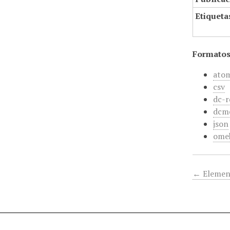
Etiqueta
Formatos
ato
csv
dc-r
dcm
json
ome
← Elemen