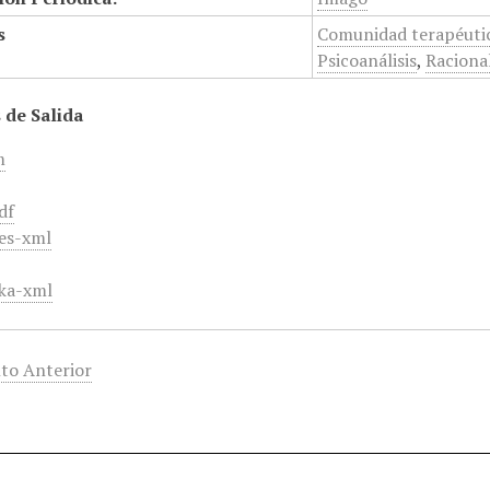
s
Comunidad terapéuti
Psicoanálisis
,
Raciona
 de Salida
m
df
es-xml
ka-xml
to Anterior