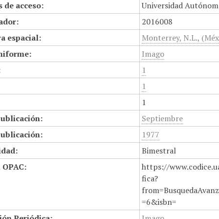
 de acceso:
Universidad Autónom
cador:
2016008
a espacial:
Monterrey, N.L., (Méx
niforme:
Imago
:
1
1
1
ublicación:
Septiembre
ublicación:
1977
idad:
Bimestral
n OPAC:
https://www.codice.u
fica?
from=BusquedaAvanz
=6&isbn=
ión Periódica:
Imago