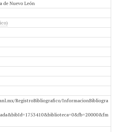
a de Nuevo León
ico)
anl.mx/RegistroBibliografico/InformacionBibliogra
ada&bibId=1753410&biblioteca=0&fb=20000&fm