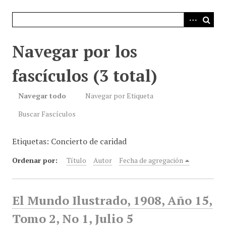
i
n
c
i
Navegar por los
p
a
fascículos (3 total)
l
Navegar todo
Navegar por Etiqueta
Buscar Fascículos
Etiquetas: Concierto de caridad
Ordenar por:
Título
Autor
Fecha de agregación
El Mundo Ilustrado, 1908, Año 15,
Tomo 2, No 1, Julio 5