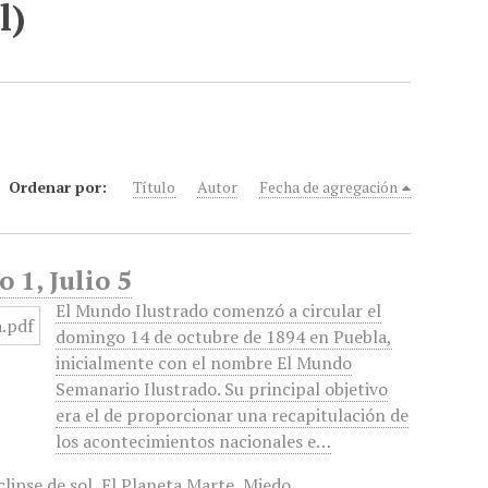
l)
Ordenar por:
Título
Autor
Fecha de agregación
 1, Julio 5
El Mundo Ilustrado comenzó a circular el
domingo 14 de octubre de 1894 en Puebla,
inicialmente con el nombre El Mundo
Semanario Ilustrado. Su principal objetivo
era el de proporcionar una recapitulación de
los acontecimientos nacionales e…
clipse de sol
,
El Planeta Marte
,
Miedo
,