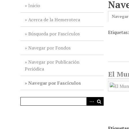
Nave
i
Inicio
n
Navegar
c
Acerca de la Hemeroteca
i
Etiquetas:
p
Búsqueda por Fascículos
a
l
Navegar por Fondos
Navegar por Publicación
Periódica
El Mun
Navegar por Fascículos
Etiquetas