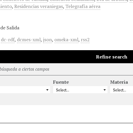
iento
,
Residencias veraniegas
,
Telegrafía aérea
de Salida
,
dc-rdf
,
dcmes-xml
,
json
,
omeka-xml
,
rss2
Refine search
 búsqueda a ciertos campos
Fuente
Materia