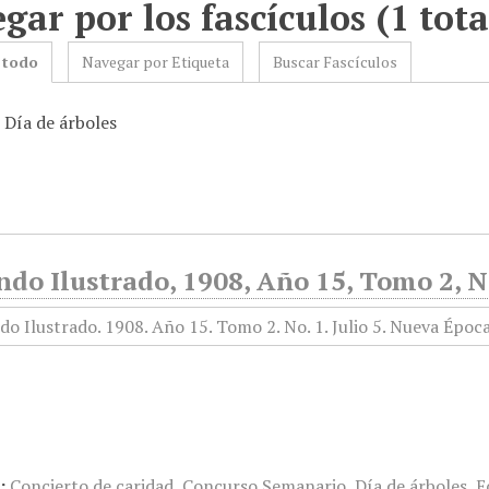
gar por los fascículos (1 tota
 todo
Navegar por Etiqueta
Buscar Fascículos
 Día de árboles
do Ilustrado, 1908, Año 15, Tomo 2, No
:
Concierto de caridad
,
Concurso Semanario
,
Día de árboles
,
E