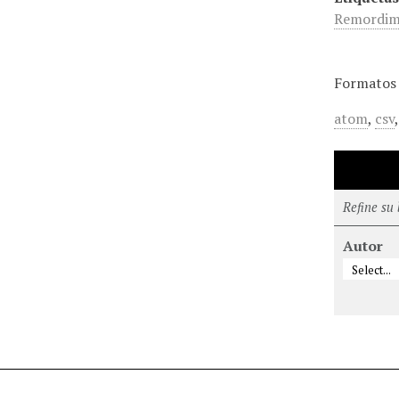
Remordim
Formatos 
atom
,
csv
Refine su
Autor