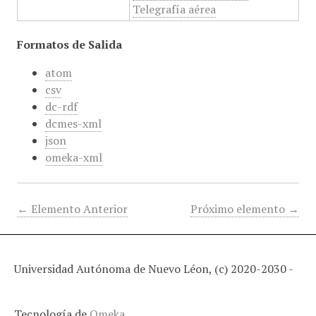
Telegrafía aérea
Formatos de Salida
atom
csv
dc-rdf
dcmes-xml
json
omeka-xml
← Elemento Anterior
Próximo elemento →
Universidad Autónoma de Nuevo Léon, (c) 2020-2030 -
Tecnología de
Omeka
.