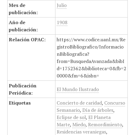
Mes de
Julio
publicación:
Año de
1908
publicación:
Relación OPAC:
https://www.codice.uanl.mx/Re
gistroBibliografico/Informacio
nBibliografica?
from=BusquedaAvanzada&bibI
d=1752362&biblioteca=0&fb=2
0000&fm=6&isbn=
Publicación
El Mundo Ilustrado
Periódica:
Etiquetas
Concierto de caridad
,
Concurso
Semanario
,
Día de árboles
,
Eclipse de sol
,
El Planeta
Marte
,
Miedo
,
Remordimiento
,
Residencias veraniegas
,