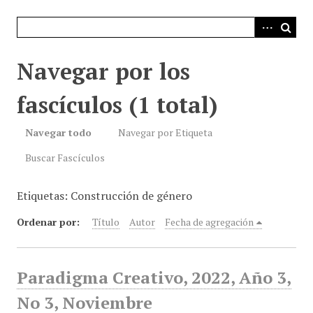
i
n
c
i
Navegar por los
p
a
fascículos (1 total)
l
Navegar todo
Navegar por Etiqueta
Buscar Fascículos
Etiquetas: Construcción de género
Ordenar por:
Título
Autor
Fecha de agregación
Paradigma Creativo, 2022, Año 3,
No 3, Noviembre