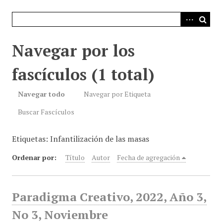
i
n
c
i
Navegar por los
p
a
fascículos (1 total)
l
Navegar todo
Navegar por Etiqueta
Buscar Fascículos
Etiquetas: Infantilización de las masas
Ordenar por:
Título
Autor
Fecha de agregación
Paradigma Creativo, 2022, Año 3,
No 3, Noviembre