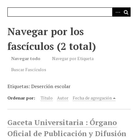
i
n
c
i
Navegar por los
p
a
fascículos (2 total)
l
Navegar todo
Navegar por Etiqueta
Buscar Fascículos
Etiquetas: Deserción escolar
Ordenar por:
Título
Autor
Fecha de agregación
Gaceta Universitaria : Órgano
Oficial de Publicación y Difusión