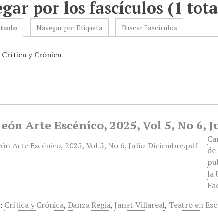
gar por los fascículos (1 tota
 todo
Navegar por Etiqueta
Buscar Fascículos
 Crítica y Crónica
ón Arte Escénico, 2025, Vol 5, No 6, 
Cam
de
pu
la
Fa
:
Crítica y Crónica
,
Danza Regia
,
Janet Villareal
,
Teatro en Es