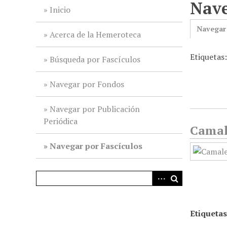
Nave
i
Inicio
n
Navegar
c
Acerca de la Hemeroteca
i
Etiquetas:
p
Búsqueda por Fascículos
a
l
Navegar por Fondos
Navegar por Publicación
Periódica
Camale
Navegar por Fascículos
Etiquetas