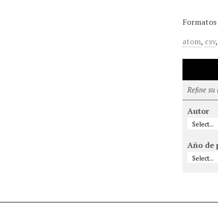
Formatos 
atom
,
csv
Refine su
Autor
Año de 