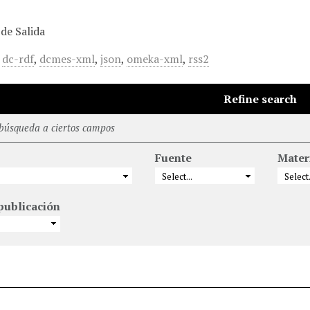
de Salida
,
dc-rdf
,
dcmes-xml
,
json
,
omeka-xml
,
rss2
Refine search
 búsqueda a ciertos campos
Fuente
Mater
publicación