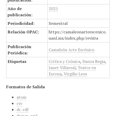
publicación:
Año de
2025
publicación:
Periodicidad:
Semestral
Relación OPAC:
https://camaleonarteescenico.
uanl.mx/index.php/revista
Publicación
Camaleón Arte Escénico
Periódica:
Etiquetas
Crítica y Crónica
,
Danza Regia
,
Janet Villareal
,
Teatro en
Escena
,
Virgilio Leos
Formatos de Salida
atom
csv
dc-rdf
dcmes-xml