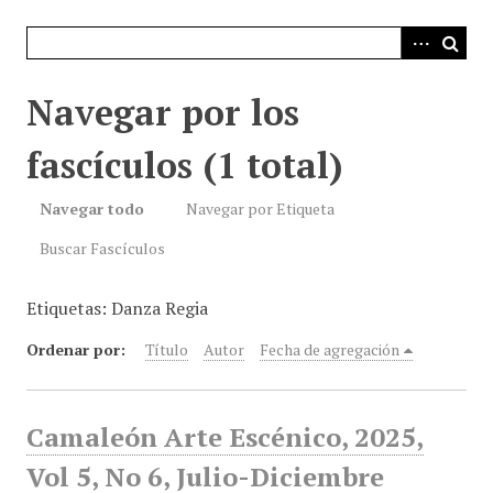
i
n
c
i
Navegar por los
p
a
fascículos (1 total)
l
Navegar todo
Navegar por Etiqueta
Buscar Fascículos
Etiquetas: Danza Regia
Ordenar por:
Título
Autor
Fecha de agregación
Camaleón Arte Escénico, 2025,
Vol 5, No 6, Julio-Diciembre