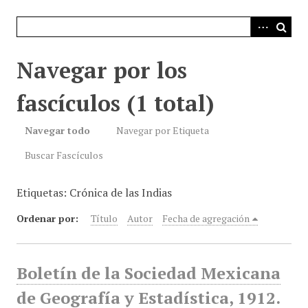
i
n
c
i
Navegar por los
p
a
fascículos (1 total)
l
Navegar todo
Navegar por Etiqueta
Buscar Fascículos
Etiquetas: Crónica de las Indias
Ordenar por:
Título
Autor
Fecha de agregación
Boletín de la Sociedad Mexicana
de Geografía y Estadística, 1912.