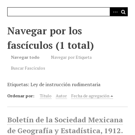
i
n
c
i
Navegar por los
p
a
fascículos (1 total)
l
Navegar todo
Navegar por Etiqueta
Buscar Fascículos
Etiquetas: Ley de instrucción rudimentaria
Ordenar por:
Título
Autor
Fecha de agregación
Boletín de la Sociedad Mexicana
de Geografía y Estadística, 1912.