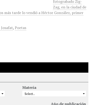
fotograbado Zig-
Zag, en la ciudad de
os más tarde lo vendió a Héctor González, primer
 Josafat
,
Poetas
Materia
Año de publicación