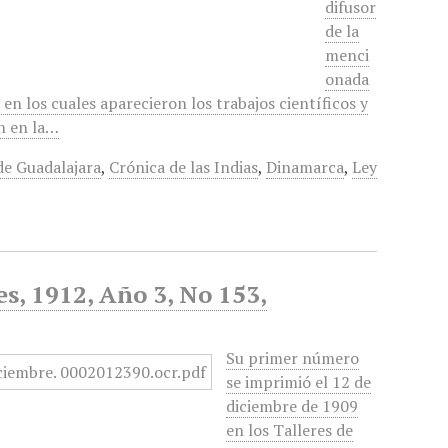
difusor
de la
menci
onada
n los cuales aparecieron los trabajos científicos y
an en la…
de Guadalajara
,
Crónica de las Indias
,
Dinamarca
,
Ley
s, 1912, Año 3, No 153,
Su primer número
se imprimió el 12 de
diciembre de 1909
en los Talleres de