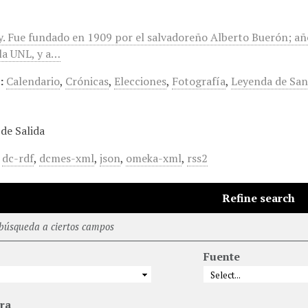
. Fue fundado en 1909 por el salvadoreño Alberto Buerón; añ
 la UNL, y a…
:
Calendario
,
Crónicas
,
Elecciones
,
Fotografía
,
Leyenda de San
de Salida
,
dc-rdf
,
dcmes-xml
,
json
,
omeka-xml
,
rss2
Refine search
 búsqueda a ciertos campos
Fuente
ra