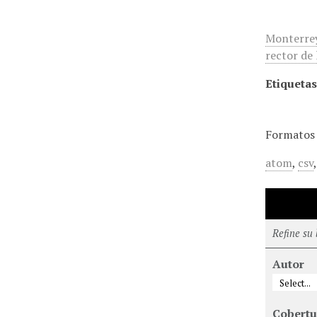
Monterrey
rector de
Etiquetas
Formatos 
atom
,
csv
Refine su
Autor
Cobertu