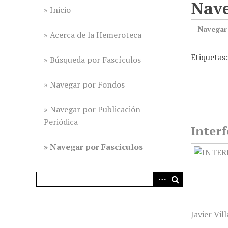
Nave
i
Inicio
n
Navegar
c
Acerca de la Hemeroteca
i
Etiquetas
p
Búsqueda por Fascículos
a
l
Navegar por Fondos
Navegar por Publicación
Periódica
Interf
Navegar por Fascículos
Javier Vil