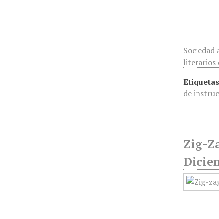
Sociedad 
literario
Etiquetas
de instru
Zig-Za
Dicie