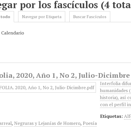
gar por los fascículos (4 tota
 todo
Navegar por Etiqueta
Buscar Fascículos
: Calendario
olia, 2020, Año 1, No 2, Julio-Dicimbre
Interfolia dif
humanidades (ar
historia), así
con el perfil i
Etiquetas:
Alf
larreal
,
Negruras y Lejanías de Homero
,
Poesía